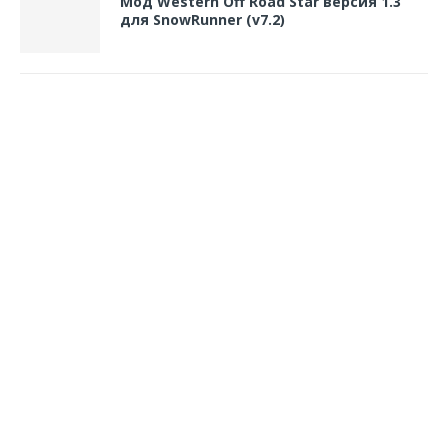
Мод Western Off Road Star версия 1.3
для SnowRunner (v7.2)