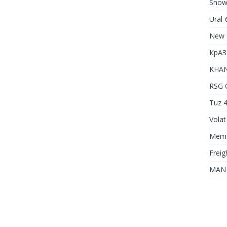
Snow
Ural
New 
КрАЗ
KHAN
RSG 
Tuz 4
Volat
Meme
Freig
MAN 