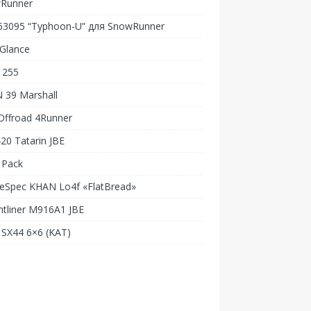
Runner
-63095 “Typhoon-U” для SnowRunner
Glance
 255
 39 Marshall
Offroad 4Runner
20 Tatarin JBE
 Pack
Spec KHAN Lo4f «FlatBread»
htliner M916A1 JBE
SX44 6×6 (KAT)