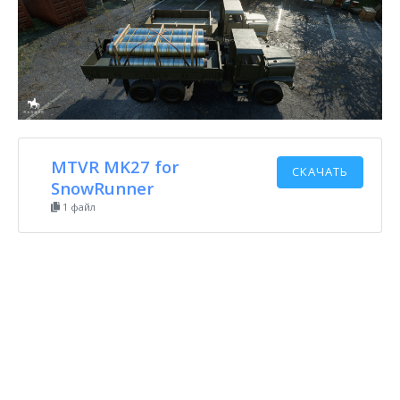
MTVR MK27 for
СКАЧАТЬ
SnowRunner
1 файл