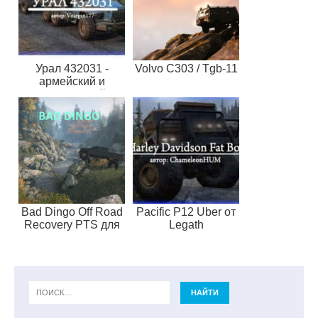
Урал 432031 -
Volvo C303 / Tgb-11
армейский и
гражданский
грузовик
повышенной
проходимости
Bad Dingo Off Road
Pacific P12 Uber от
Recovery PTS для
Legath
SnowRunner