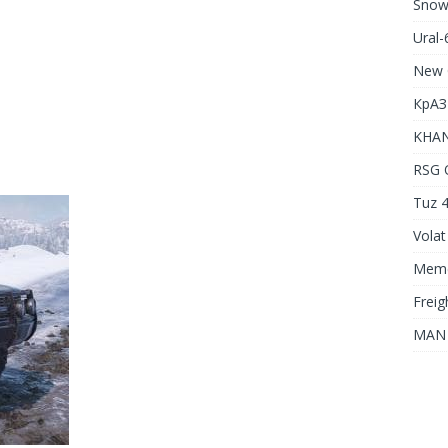
Snow
Ural
New 
КрАЗ
KHAN
RSG 
Tuz 4
Volat
Meme
Freig
MAN 