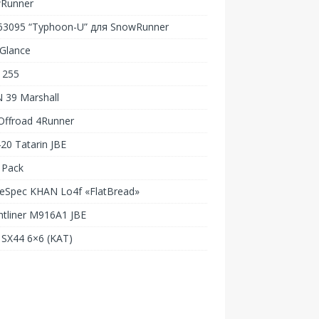
Runner
-63095 “Typhoon-U” для SnowRunner
Glance
 255
 39 Marshall
Offroad 4Runner
20 Tatarin JBE
 Pack
Spec KHAN Lo4f «FlatBread»
htliner M916A1 JBE
SX44 6×6 (KAT)