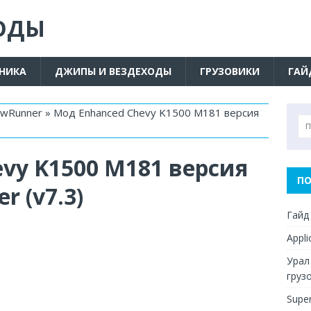
ОДЫ
ХНИКА
ДЖИПЫ И ВЕЗДЕХОДЫ
ГРУЗОВИКИ
ГАЙ
owRunner
»
Мод Enhanced Chevy K1500 M181 версия
vy K1500 M181 версия
ПО
r (v7.3)
Гайд
Appl
Урал
груз
Supe