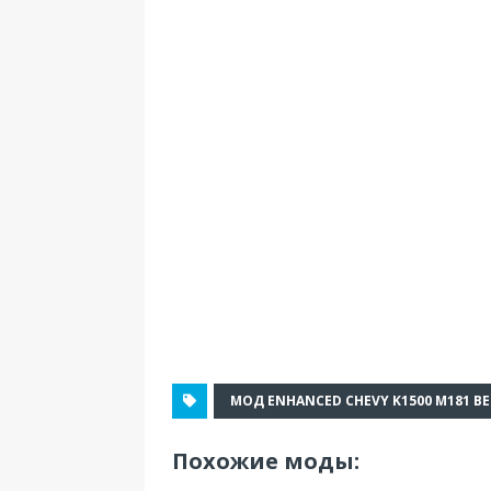
МОД ENHANCED CHEVY K1500 M181 ВЕ
Похожие моды: