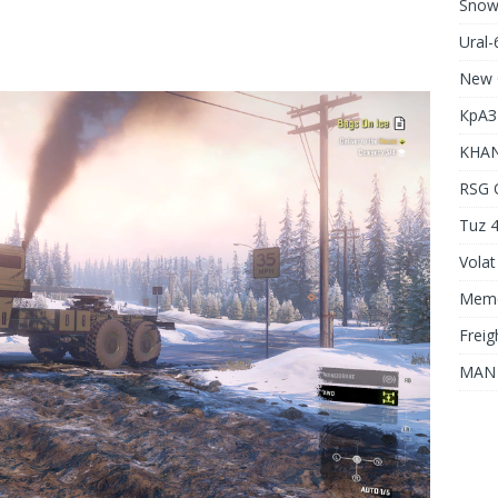
Snow
Ural
New 
КрАЗ
KHAN
RSG 
Tuz 4
Volat
Meme
Freig
MAN 