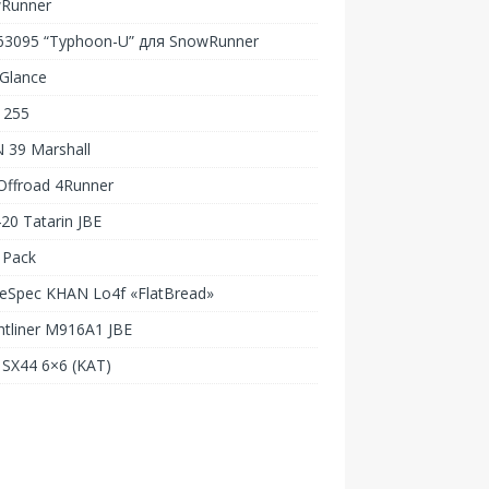
Runner
-63095 “Typhoon-U” для SnowRunner
Glance
 255
 39 Marshall
Offroad 4Runner
20 Tatarin JBE
 Pack
Spec KHAN Lo4f «FlatBread»
htliner M916A1 JBE
SX44 6×6 (KAT)