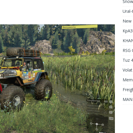
Snow
Ural
New 
КрАЗ
KHAN
RSG 
Tuz 4
Volat
Meme
Freig
MAN 