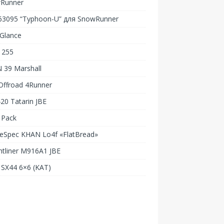
Runner
-63095 “Typhoon-U” для SnowRunner
Glance
 255
 39 Marshall
Offroad 4Runner
20 Tatarin JBE
 Pack
Spec KHAN Lo4f «FlatBread»
htliner M916A1 JBE
SX44 6×6 (KAT)