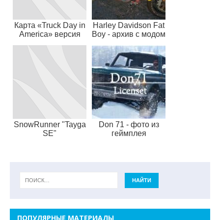
Карта «Truck Day in
Harley Davidson Fat
America» версия
Boy - архив с модом
1.0.6 для
SnowRunner (v7.2)
SnowRunner "Tayga
Don 71 - фото из
SE"
геймплея
ПОПУЛЯРНЫЕ МАТЕРИАЛЫ